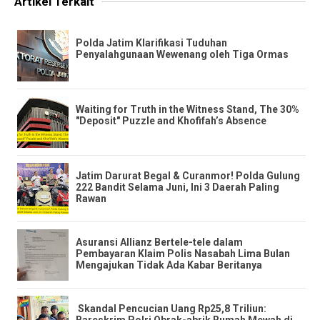
Artikel Terkait
Polda Jatim Klarifikasi Tuduhan
Penyalahgunaan Wewenang oleh Tiga Ormas
Waiting for Truth in the Witness Stand, The 30%
"Deposit" Puzzle and Khofifah’s Absence
​Jatim Darurat Begal & Curanmor! Polda Gulung
222 Bandit Selama Juni, Ini 3 Daerah Paling
Rawan
Asuransi Allianz Bertele-tele dalam
Pembayaran Klaim Polis Nasabah Lima Bulan
Mengajukan Tidak Ada Kabar Beritanya
​ ​Skandal Pencucian Uang Rp25,8 Triliun:
Bareskrim Polri Obrak-abrik Rumah Mewah di