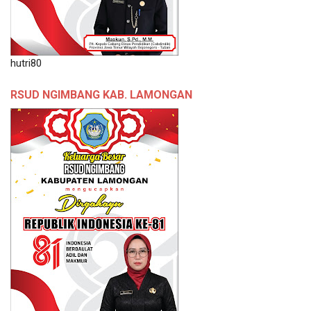
hutri80
RSUD NGIMBANG KAB. LAMONGAN