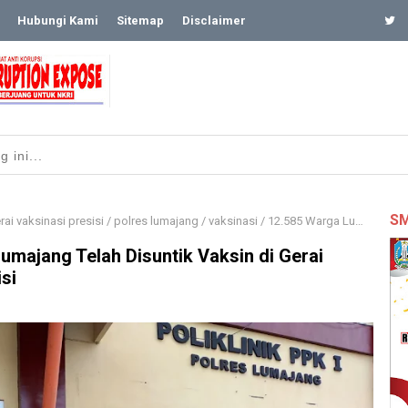
Hubungi Kami
Sitemap
Disclaimer
SM
rai vaksinasi presisi
/
polres lumajang
/
vaksinasi
/
12.585 Warga Lumajang Telah Disuntik Vaksin di Gerai Vaksinasi Presisi
umajang Telah Disuntik Vaksin di Gerai
si