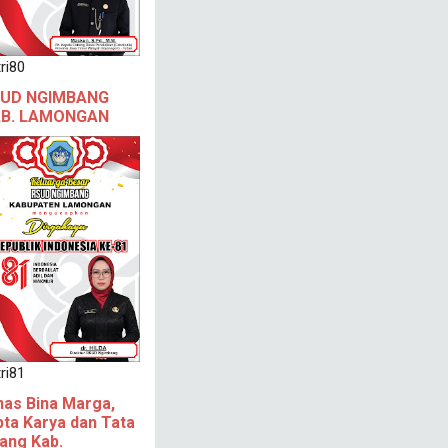
ri80
UD NGIMBANG
B. LAMONGAN
ri81
nas Bina Marga,
pta Karya dan Tata
ang Kab.