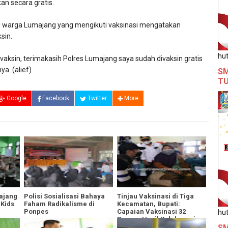
kan secara gratis.
tu warga Lumajang yang mengikuti vaksinasi mengatakan
sin.
hut
ivaksin, terimakasih Polres Lumajang saya sudah divaksin gratis
a. (alief)
SM
T
Google
Facebook
Twitter
More
ajang
Polisi Sosialisasi Bahaya
Tinjau Vaksinasi di Tiga
 Kids
Faham Radikalisme di
Kecamatan, Bupati:
hut
Ponpes
Capaian Vaksinasi 32
Persen Hasil Kolaborasi
SM
TNI-Polri