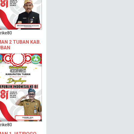
rike80
AN 2 TUBAN KAB.
UBAN
rike80
AN 1 JATIROGO