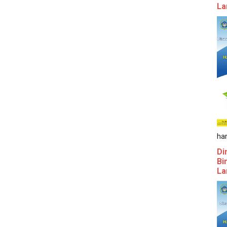
La
ha
Di
Bi
La