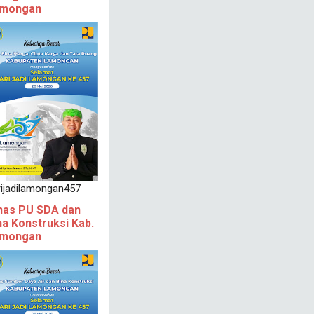
mongan
rijadilamongan457
nas PU SDA dan
na Konstruksi Kab.
mongan