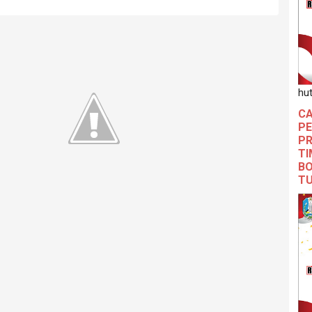
hut
CA
PE
PR
TI
BO
T