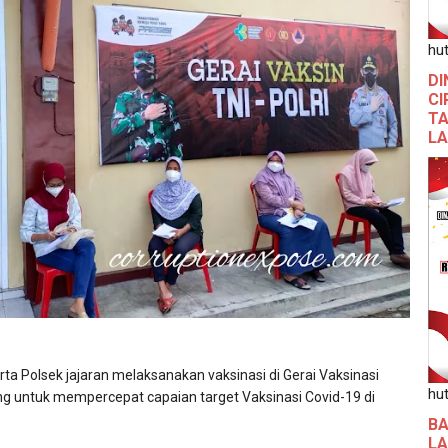
hut
DI
CI
TA
L
ta Polsek jajaran melaksanakan vaksinasi di Gerai Vaksinasi
hut
ng untuk mempercepat capaian target Vaksinasi Covid-19 di
BA
L