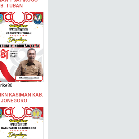
B. TUBAN
rike80
KN KASIMAN KAB.
OJONEGORO