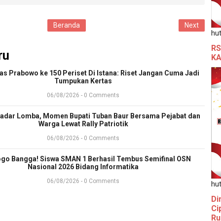
Beranda
Next
hut
RS
ru
KA
ras Prabowo ke 150 Periset Di Istana: Riset Jangan Cuma Jadi
Tumpukan Kertas
06/08/2026 - 0 Comments
adar Lomba, Momen Bupati Tuban Baur Bersama Pejabat dan
Warga Lewat Rally Patriotik
06/08/2026 - 0 Comments
go Bangga! Siswa SMAN 1 Berhasil Tembus Semifinal OSN
Nasional 2026 Bidang Informatika
06/08/2026 - 0 Comments
hut
Di
Ci
Ru