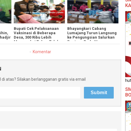
KA
Bupati Cek Pelaksanaan
Bhayangkari Cabang
ihin,
Vaksinasi di Beberapa
Lumajang Turun Langsung
hadjir
Desa, 300 Ribu Lebih
ke Pengungsian Salurkan
Masyarakat Tuban Telah
Bantuan Pada Warga
Terima Vaksin
Terdampak Erupsi
Komentar
N
 di atas? Silakan berlangganan gratis via email
hut
SM
B