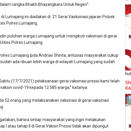
i dalam rangka Bhakti Bhayangkara Untuk Negeri”.
i di Lumajang ini diadakan di 21 Gerai Vasksinasi jajaran Polsek
Urkes Polres Lumajang.
adiri puluhan warga Lumajang untuk mengikuti vaksinasi di gerai
ik Urkes Polres Lumajang.
lres Lumajang Ipda Andrias Shinta, antusias masyarakat cukup
ni sudah ada ribuan lebih warga di wilayah Lumajang yang sudah
hut
 Sabtu (17/7/2021) pelaksanaan gerai vaksinasi presisi kami telah
SM
vaksin covid-19 kepada 12.585 warga,” katanya.
KA
 ada 52 orang yang melaksanakan vaksinasi di gerai vaksinasi
ng.
gatakan, bahwa setiap masyarakat yang ingin melakukan
p I atau tahap II di Gerai Vaksin Presisi tidak akan dipungut