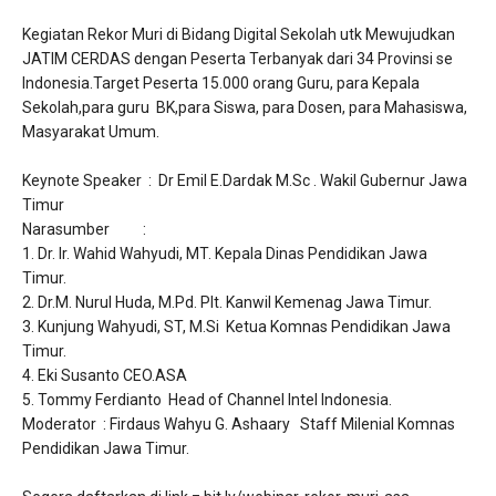
Kegiatan Rekor Muri di Bidang Digital Sekolah utk Mewujudkan
JATIM CERDAS dengan Peserta Terbanyak dari 34 Provinsi se
Indonesia.Target Peserta 15.000 orang Guru, para Kepala
Sekolah,para guru BK,para Siswa, para Dosen, para Mahasiswa,
Masyarakat Umum.
Keynote Speaker : Dr Emil E.Dardak M.Sc . Wakil Gubernur Jawa
Timur
Narasumber :
1. Dr. Ir. Wahid Wahyudi, MT. Kepala Dinas Pendidikan Jawa
Timur.
2. Dr.M. Nurul Huda, M.Pd. Plt. Kanwil Kemenag Jawa Timur.
3. Kunjung Wahyudi, ST, M.Si Ketua Komnas Pendidikan Jawa
Timur.
4. Eki Susanto CEO.ASA
5. Tommy Ferdianto Head of Channel Intel Indonesia.
Moderator : Firdaus Wahyu G. Ashaary Staff Milenial Komnas
Pendidikan Jawa Timur.