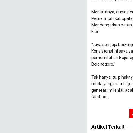
Menurutnya, dunia pe
Pemerintah Kabupaten
Mendengarkan petani,
kita.
"saya sengaja berkun
Konsistensi ini saya y
pemerintahan Bojoneg
Bojonegoro."
Tak hanya itu, pihak
muda yang mau terjun
generasi milenial, a
(ambon).
Artikel Terkait