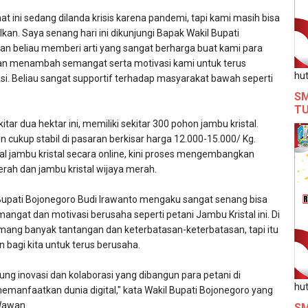
t ini sedang dilanda krisis karena pandemi, tapi kami masih bisa
kan. Saya senang hari ini dikunjungi Bapak Wakil Bupati
an beliau memberi arti yang sangat berharga buat kami para
 dan menambah semangat serta motivasi kami untuk terus
hut
si. Beliau sangat supportif terhadap masyarakat bawah seperti
SM
T
tar dua hektar ini, memiliki sekitar 300 pohon jambu kristal.
n cukup stabil di pasaran berkisar harga 12.000-15.000/ Kg.
l jambu kristal secara online, kini proses mengembangkan
rah dan jambu kristal wijaya merah.
 Bupati Bojonegoro Budi Irawanto mengaku sangat senang bisa
angat dan motivasi berusaha seperti petani Jambu Kristal ini. Di
ang banyak tantangan dan keterbatasan-keterbatasan, tapi itu
n bagi kita untuk terus berusaha.
g inovasi dan kolaborasi yang dibangun para petani di
hut
manfaatkan dunia digital," kata Wakil Bupati Bojonegoro yang
Wawan.
SM