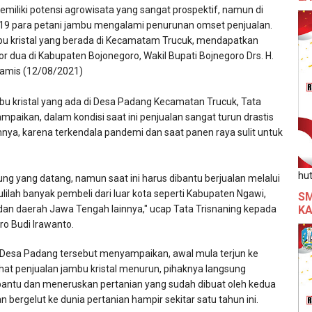
emiliki potensi agrowisata yang sangat prospektif, namun di
9 para petani jambu mengalami penurunan omset penjualan.
bu kristal yang berada di Kecamatam Trucuk, mendapatkan
 dua di Kabupaten Bojonegoro, Wakil Bupati Bojnegoro Drs. H.
 Kamis (12/08/2021)
bu kristal yang ada di Desa Padang Kecamatan Trucuk, Tata
mpaikan, dalam kondisi saat ini penjualan sangat turun drastis
ya, karena terkendala pandemi dan saat panen raya sulit untuk
hut
ng yang datang, namun saat ini harus dibantu berjualan melalui
lilah banyak pembeli dari luar kota seperti Kabupaten Ngawi,
SM
n daerah Jawa Tengah lainnya," ucap Tata Trisnaning kepada
KA
ro Budi Irawanto.
Desa Padang tersebut menyampaikan, awal mula terjun ke
hat penjualan jambu kristal menurun, pihaknya langsung
ntu dan meneruskan pertanian yang sudah dibuat oleh kedua
 bergelut ke dunia pertanian hampir sekitar satu tahun ini.