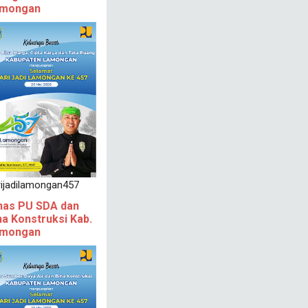
mongan
rijadilamongan457
nas PU SDA dan
na Konstruksi Kab.
mongan