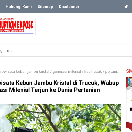
Hubungi Kami
Sitemap
Disclaimer
SM
rowisata kebun jambu kristal
/
generasi milenial
/
kec trucuk
/
pertanian
/
wab
isata Kebun Jambu Kristal di Trucuk, Wabup
si Milenial Terjun ke Dunia Pertanian