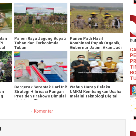
atan
Panen Raya Jagung Bupati
Panen Padi Hasil
hut
PI
Tuban dan Forkopimda
Kombinasi Pupuk Organik,
uat
Tuban
Gubernur Jatim: Akan Jadi
CA
Percontohan
PE
PR
TI
BO
T
​Bergerak Serentak Hari Ini!
Wabup Harap Pelaku
en
Strategi Hilirisasi Pangan
UMKM Kembangkan Usaha
ng
Presiden Prabowo Dimulai
melalui Teknologi Digital
dari Jawa Timur
Komentar
N