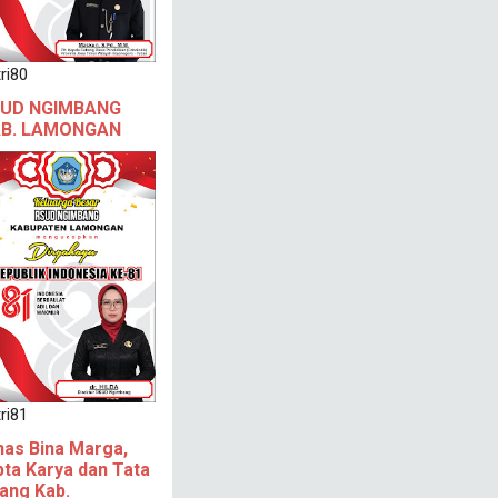
ri80
UD NGIMBANG
B. LAMONGAN
ri81
nas Bina Marga,
pta Karya dan Tata
ang Kab.