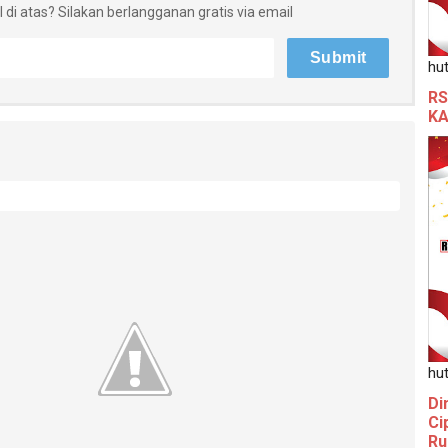
 di atas? Silakan berlangganan gratis via email
hut
RS
KA
hut
Di
Ci
Ru