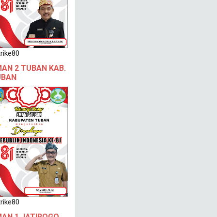
rike80
AN 2 TUBAN KAB.
UBAN
rike80
AN 1 JATIROGO