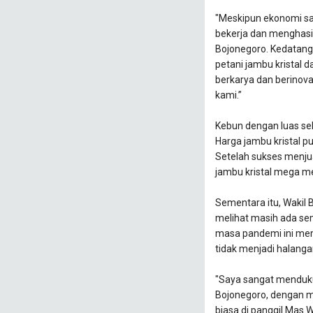
"Meskipun ekonomi saa
bekerja dan menghasil
Bojonegoro. Kedatang
petani jambu kristal
berkarya dan berinova
kami.”
Kebun dengan luas seki
Harga jambu kristal pu
Setelah sukses menjua
jambu kristal mega me
Sementara itu, Wakil
melihat masih ada sem
masa pandemi ini mem
tidak menjadi halanga
"Saya sangat mendukun
Bojonegoro, dengan me
biasa di panggil Mas 