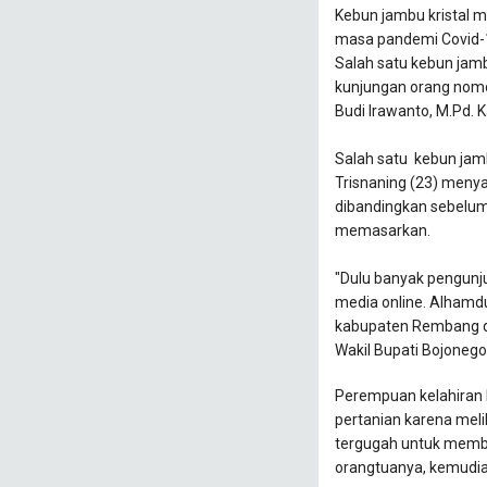
Kebun jambu kristal m
masa pandemi Covid-1
Salah satu kebun jam
kunjungan orang nomor
Budi Irawanto, M.Pd.
Salah satu kebun jam
Trisnaning (23) menya
dibandingkan sebelumn
memasarkan.
"Dulu banyak pengunju
media online. Alhamdu
kabupaten Rembang da
Wakil Bupati Bojonego
Perempuan kelahiran 
pertanian karena meli
tergugah untuk memba
orangtuanya, kemudian