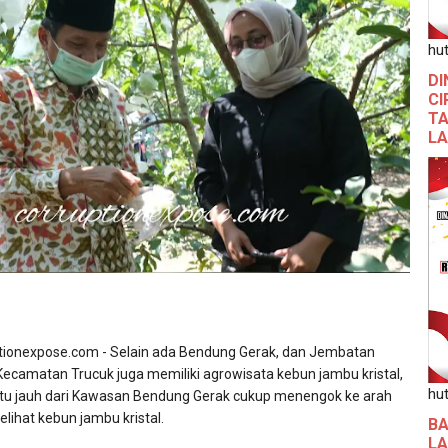
hut
DI
CI
TA
L
ionexpose.com - Selain ada Bendung Gerak, dan Jembatan
Kecamatan Trucuk juga memiliki agrowisata kebun jambu kristal,
hut
gitu jauh dari Kawasan Bendung Gerak cukup menengok ke arah
elihat kebun jambu kristal.
BA
L