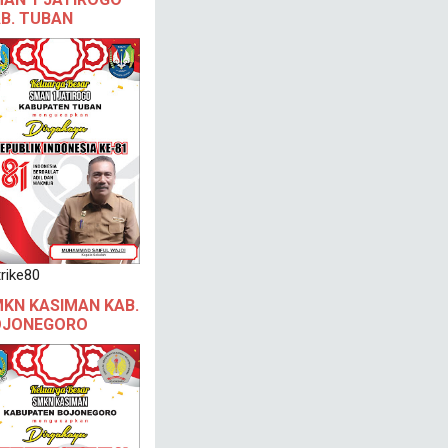
B. TUBAN
rike80
KN KASIMAN KAB.
OJONEGORO