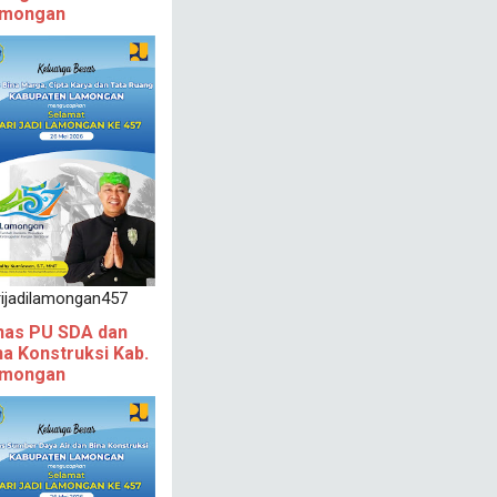
mongan
rijadilamongan457
nas PU SDA dan
na Konstruksi Kab.
mongan