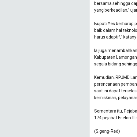
bersama sehingga dap
yang berkeadilan,” uj
Bupati Yes berharap 
baik dalam hal teknolo
harus adaptif,” katany
Ia juga menambahkan
Kabupaten Lamongan ha
segala bidang sehing
Kemudian, RPJMD Lam
perencanaan pembangu
saat ini dapat tersel
kemiskinan, pelayanan
Sementara itu, Pejabat
174 pejabat Eselon III d
(S.geng-Red)