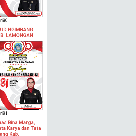
ri80
UD NGIMBANG
B. LAMONGAN
ri81
nas Bina Marga,
pta Karya dan Tata
ang Kab.