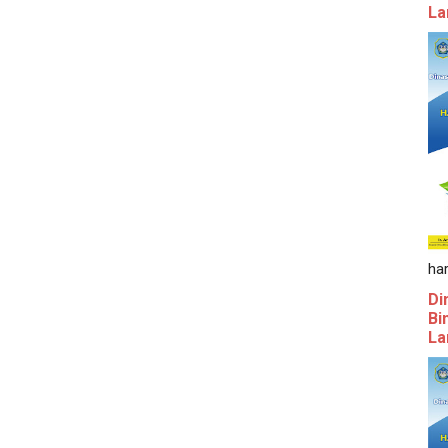
La
ha
Di
Bi
La