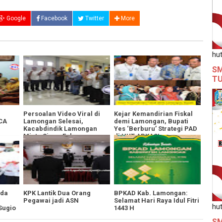
Google
Facebook
Twitter
More
hut
SM
T
Persoalan Video Viral di
​Kejar Kemandirian Fiskal
CA
Lamongan Selesai,
demi Lamongan, Bupati
Kacabdindik Lamongan
Yes ‘Berburu’ Strategi PAD
Minta Siswa Fokus
di HUT APKASI ​
SNMPTN
mda
KPK Lantik Dua Orang
BPKAD Kab. Lamongan:
Pegawai jadi ASN
Selamat Hari Raya Idul Fitri
hut
Sugio
1443 H
SM