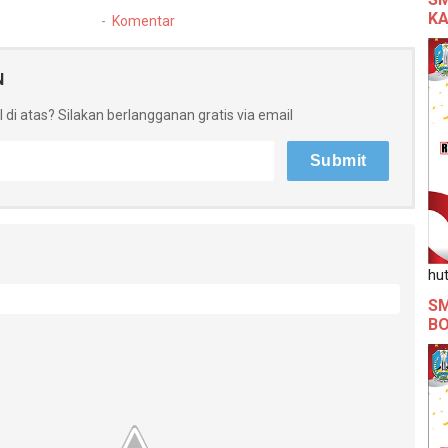
KA
Komentar
N
 di atas? Silakan berlangganan gratis via email
hut
SM
B