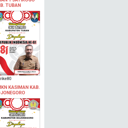
B. TUBAN
rike80
KN KASIMAN KAB.
OJONEGORO