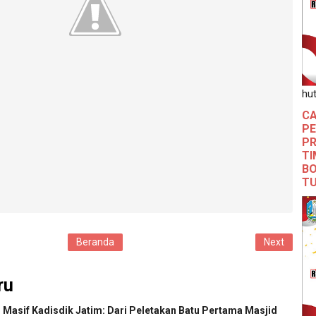
hut
CA
PE
PR
TI
BO
T
Beranda
Next
ru
 Masif Kadisdik Jatim: Dari Peletakan Batu Pertama Masjid