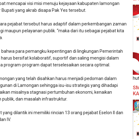
at mencapai visi misi menuju kejayaan kabupaten lamongan
ar Bupati yang akrab disapa Pak Yes tersebut.
para pejabat tersebut harus adaptif dalam perkembangan zaman
gi maupun pelayanan publik. “maka dari itu sebagai pejabat kita
a.
 bahwa para pemangku kepentingan di lingkungan Pemerintah
rus bersifat kolaboratif, suportif dan saling mengisi dalam
ga program-program dapat terselesaikan secara optimal.
hut
ongan yang telah disahkan harus menjadi pedoman dalam
nan di Lamongan sehingga isu-isu strategis yang dihadapi
SM
esaikan misalnya stagnasi pertumbuhan ekonomi, kenaikan
KA
 publik, dan masalah infrastruktur.
 yang dilantik ini memiliki rincian 13 orang pejabat Eselon II dan
an IV.