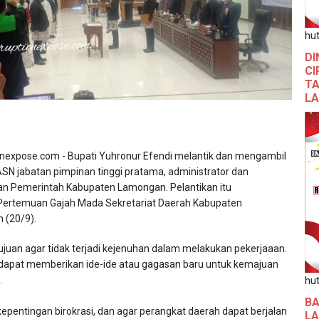
hut
DI
CI
TA
L
expose.com - Bupati Yuhronur Efendi melantik dan mengambil
SN jabatan pimpinan tinggi pratama, administrator dan
an Pemerintah Kabupaten Lamongan. Pelantikan itu
 Pertemuan Gajah Mada Sekretariat Daerah Kabupaten
 (20/9).
rtujuan agar tidak terjadi kejenuhan dalam melakukan pekerjaaan.
dapat memberikan ide-ide atau gagasan baru untuk kemajuan
.
hut
BA
pentingan birokrasi, dan agar perangkat daerah dapat berjalan
L