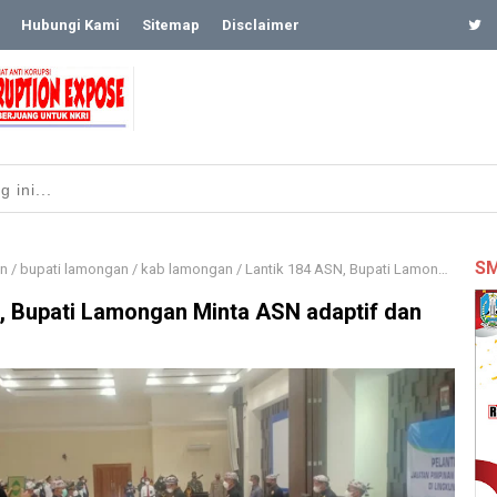
Hubungi Kami
Sitemap
Disclaimer
SM
n
/
bupati lamongan
/
kab lamongan
/
Lantik 184 ASN, Bupati Lamongan Minta ASN adaptif dan Kolaboratif
, Bupati Lamongan Minta ASN adaptif dan