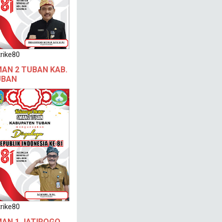
rike80
AN 2 TUBAN KAB.
UBAN
rike80
AN 1 JATIROGO