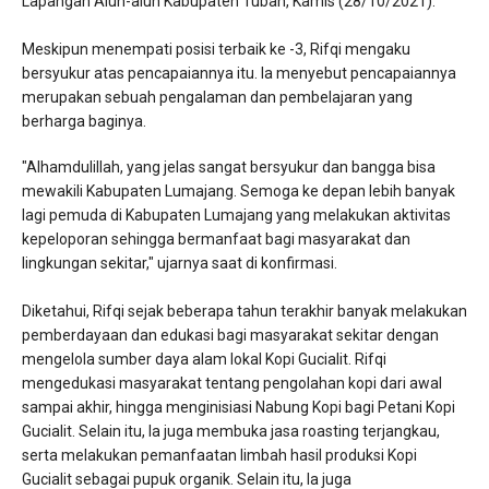
Lapangan Alun-alun Kabupaten Tuban, Kamis (28/10/2021).
Meskipun menempati posisi terbaik ke -3, Rifqi mengaku
bersyukur atas pencapaiannya itu. Ia menyebut pencapaiannya
merupakan sebuah pengalaman dan pembelajaran yang
berharga baginya.
"Alhamdulillah, yang jelas sangat bersyukur dan bangga bisa
mewakili Kabupaten Lumajang. Semoga ke depan lebih banyak
lagi pemuda di Kabupaten Lumajang yang melakukan aktivitas
kepeloporan sehingga bermanfaat bagi masyarakat dan
lingkungan sekitar," ujarnya saat di konfirmasi.
Diketahui, Rifqi sejak beberapa tahun terakhir banyak melakukan
pemberdayaan dan edukasi bagi masyarakat sekitar dengan
mengelola sumber daya alam lokal Kopi Gucialit. Rifqi
mengedukasi masyarakat tentang pengolahan kopi dari awal
sampai akhir, hingga menginisiasi Nabung Kopi bagi Petani Kopi
Gucialit. Selain itu, Ia juga membuka jasa roasting terjangkau,
serta melakukan pemanfaatan limbah hasil produksi Kopi
Gucialit sebagai pupuk organik. Selain itu, Ia juga