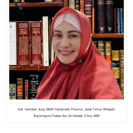
Ket. Gambar: Kasi SMA Cabdindik Provinsi Jawa Timur Wilayah
Bojonegoro-Tuban Ibu Sri Hartati, S.Sos, MM