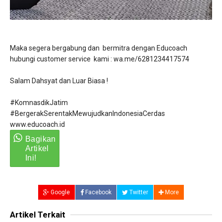
Maka segera bergabung dan bermitra dengan Educoach
hubungi customer service kami : wa.me/6281234417574
Salam Dahsyat dan Luar Biasa !
#KomnasdikJatim
#BergerakSerentakMewujudkanIndonesiaCerdas
www.educoach.id
Google
Facebook
Twitter
More
Artikel Terkait