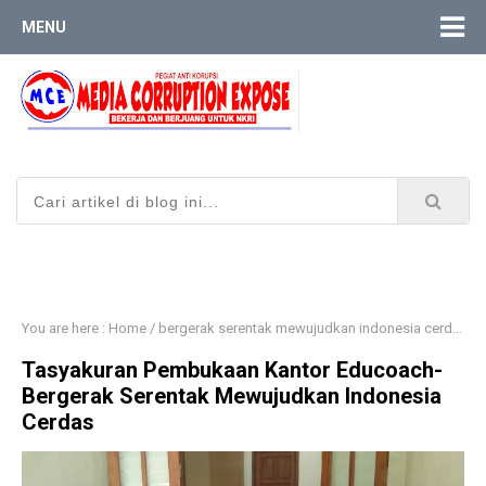
MENU
You are here :
Home
/
bergerak serentak mewujudkan indonesia cerdas
/
Tasyakuran Pembukaan Kantor Educoach-
Bergerak Serentak Mewujudkan Indonesia
Cerdas