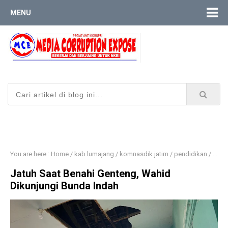
MENU
You are here :
Home
/
kab lumajang
/
komnasdik jatim
/
pendidikan
/
wabu
Jatuh Saat Benahi Genteng, Wahid
Dikunjungi Bunda Indah