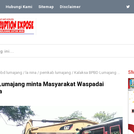
Hubungi Kami
Sitemap
Disclaimer
SM
bd lumajang
/
la nina
/
pemkab lumajang
/
Kalaksa BPBD Lumajang minta Masyarakat Waspadai Dampak La Nina
Lumajang minta Masyarakat Waspadai
a