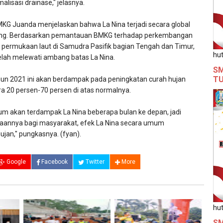
alisasi drainase," jelasnya.
MKG Juanda menjelaskan bahwa La Nina terjadi secara global
jang. Berdasarkan pemantauan BMKG terhadap perkembangan
u permukaan laut di Samudra Pasifik bagian Tengah dan Timur,
hut
 telah melewati ambang batas La Nina.
SM
T
un 2021 ini akan berdampak pada peningkatan curah hujan
ra 20 persen-70 persen di atas normalnya.
um akan terdampak La Nina beberapa bulan ke depan, jadi
aannya bagi masyarakat, efek La Nina secara umum
jan," pungkasnya. (fyan).
Google
Facebook
Twitter
More
hut
SM