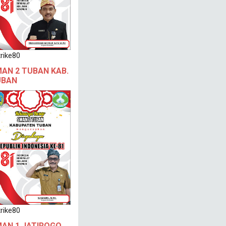
rike80
AN 2 TUBAN KAB.
UBAN
rike80
AN 1 JATIROGO