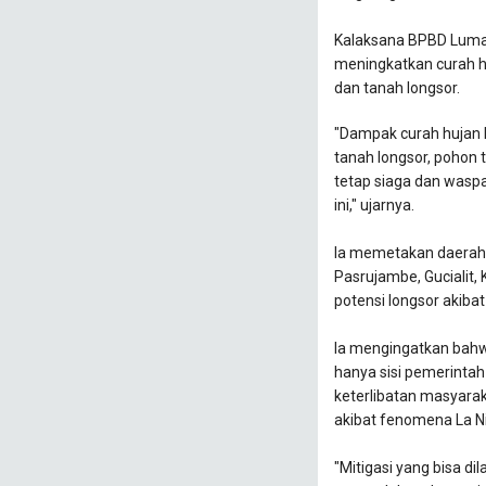
Kalaksana BPBD Lumaj
meningkatkan curah h
dan tanah longsor.
"Dampak curah hujan le
tanah longsor, pohon
tetap siaga dan waspa
ini," ujarnya.
Ia memetakan daerah-
Pasrujambe, Gucialit,
potensi longsor akibat
Ia mengingatkan bahwa
hanya sisi pemerintah
keterlibatan masyar
akibat fenomena La N
"Mitigasi yang bisa d