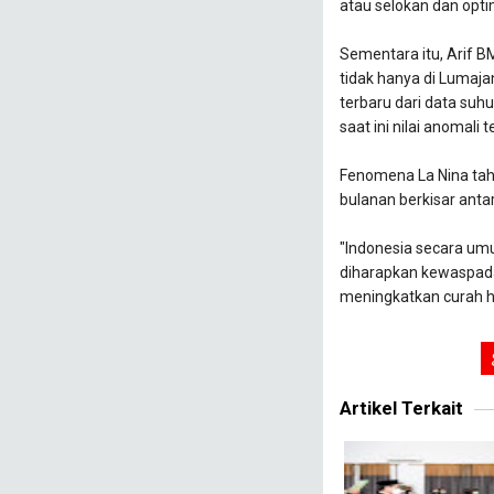
atau selokan dan optim
Sementara itu, Arif B
tidak hanya di Luma
terbaru dari data suh
saat ini nilai anomali
Fenomena La Nina tah
bulanan berkisar anta
"Indonesia secara um
diharapkan kewaspad
meningkatkan curah hu
Artikel Terkait