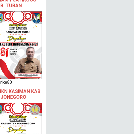
B. TUBAN
rike80
KN KASIMAN KAB.
OJONEGORO