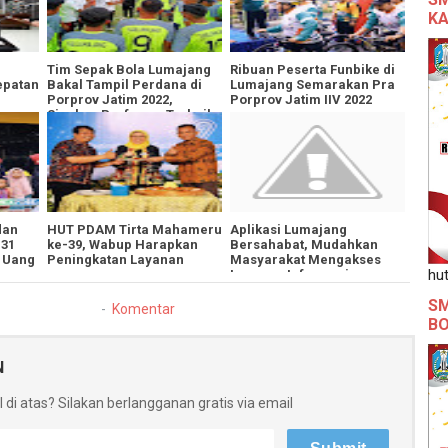
KA
Tim Sepak Bola Lumajang
Ribuan Peserta Funbike di
epatan
Bakal Tampil Perdana di
Lumajang Semarakan Pra
Porprov Jatim 2022,
Porprov Jatim IIV 2022
Siapkan Performa Terbaik
dan
HUT PDAM Tirta Mahameru
Aplikasi Lumajang
-31
ke-39, Wabup Harapkan
Bersahabat, Mudahkan
 Uang
Peningkatan Layanan
Masyarakat Mengakses
hut
Layanan Informasi
Pemerintah Daerah
SM
Komentar
B
N
 di atas? Silakan berlangganan gratis via email