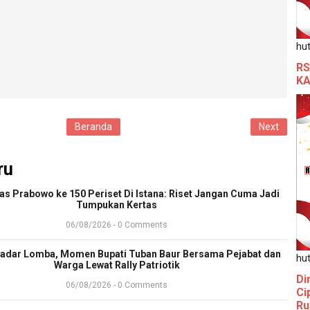
hut
RS
KA
Beranda
Next
ru
ras Prabowo ke 150 Periset Di Istana: Riset Jangan Cuma Jadi
Tumpukan Kertas
06/08/2026 - 0 Comments
adar Lomba, Momen Bupati Tuban Baur Bersama Pejabat dan
hut
Warga Lewat Rally Patriotik
Di
06/08/2026 - 0 Comments
Ci
Ru