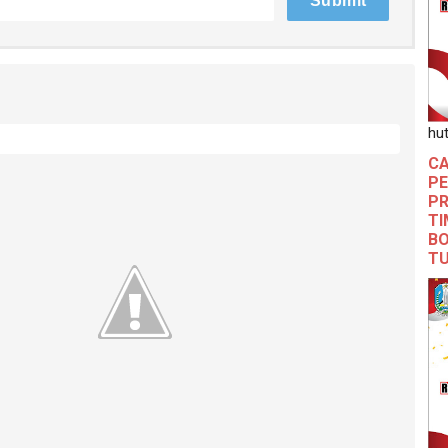
hut
CA
PE
PR
TI
BO
T