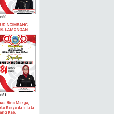
ri80
UD NGIMBANG
B. LAMONGAN
ri81
nas Bina Marga,
pta Karya dan Tata
ang Kab.