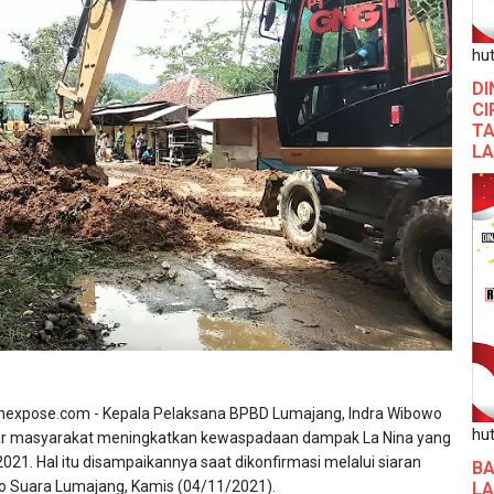
hut
DI
CI
TA
L
nexpose.com - Kepala Pelaksana BPBD Lumajang, Indra Wibowo
hut
r masyarakat meningkatkan kewaspadaan dampak La Nina yang
2021. Hal itu disampaikannya saat dikonfirmasi melalui siaran
BA
io Suara Lumajang, Kamis (04/11/2021).
L