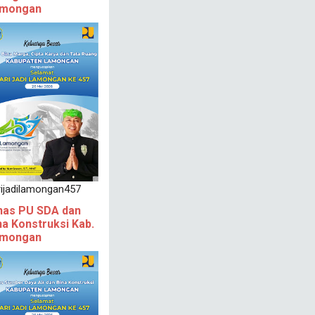
mongan
rijadilamongan457
nas PU SDA dan
na Konstruksi Kab.
mongan