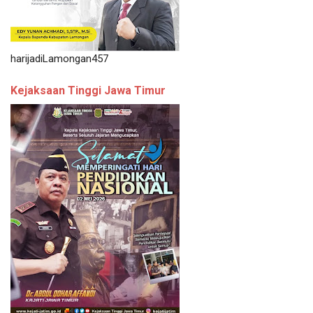
harijadiLamongan457
Kejaksaan Tinggi Jawa Timur