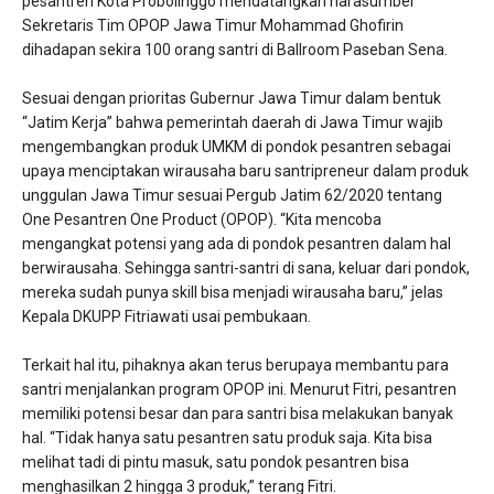
pesantren Kota Probolinggo mendatangkan narasumber
Sekretaris Tim OPOP Jawa Timur Mohammad Ghofirin
dihadapan sekira 100 orang santri di Ballroom Paseban Sena.
Sesuai dengan prioritas Gubernur Jawa Timur dalam bentuk
“Jatim Kerja” bahwa pemerintah daerah di Jawa Timur wajib
mengembangkan produk UMKM di pondok pesantren sebagai
upaya menciptakan wirausaha baru santripreneur dalam produk
unggulan Jawa Timur sesuai Pergub Jatim 62/2020 tentang
One Pesantren One Product (OPOP). “Kita mencoba
mengangkat potensi yang ada di pondok pesantren dalam hal
berwirausaha. Sehingga santri-santri di sana, keluar dari pondok,
mereka sudah punya skill bisa menjadi wirausaha baru,” jelas
Kepala DKUPP Fitriawati usai pembukaan.
Terkait hal itu, pihaknya akan terus berupaya membantu para
santri menjalankan program OPOP ini. Menurut Fitri, pesantren
memiliki potensi besar dan para santri bisa melakukan banyak
hal. “Tidak hanya satu pesantren satu produk saja. Kita bisa
melihat tadi di pintu masuk, satu pondok pesantren bisa
menghasilkan 2 hingga 3 produk,” terang Fitri.