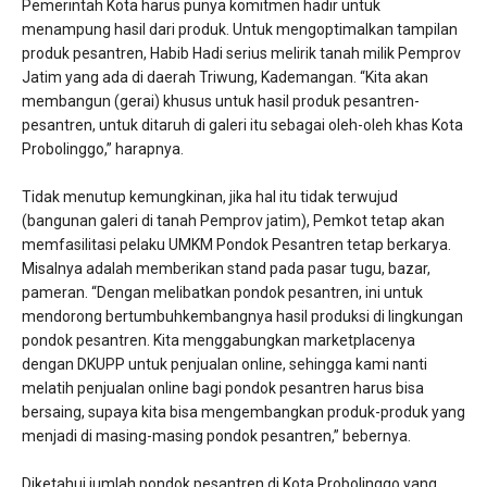
Pemerintah Kota harus punya komitmen hadir untuk
menampung hasil dari produk. Untuk mengoptimalkan tampilan
produk pesantren, Habib Hadi serius melirik tanah milik Pemprov
Jatim yang ada di daerah Triwung, Kademangan. “Kita akan
membangun (gerai) khusus untuk hasil produk pesantren-
pesantren, untuk ditaruh di galeri itu sebagai oleh-oleh khas Kota
Probolinggo,” harapnya.
Tidak menutup kemungkinan, jika hal itu tidak terwujud
(bangunan galeri di tanah Pemprov jatim), Pemkot tetap akan
memfasilitasi pelaku UMKM Pondok Pesantren tetap berkarya.
Misalnya adalah memberikan stand pada pasar tugu, bazar,
pameran. “Dengan melibatkan pondok pesantren, ini untuk
mendorong bertumbuhkembangnya hasil produksi di lingkungan
pondok pesantren. Kita menggabungkan marketplacenya
dengan DKUPP untuk penjualan online, sehingga kami nanti
melatih penjualan online bagi pondok pesantren harus bisa
bersaing, supaya kita bisa mengembangkan produk-produk yang
menjadi di masing-masing pondok pesantren,” bebernya.
Diketahui jumlah pondok pesantren di Kota Probolinggo yang