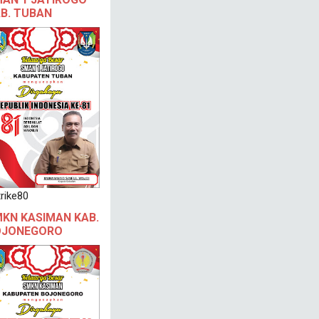
B. TUBAN
rike80
KN KASIMAN KAB.
OJONEGORO