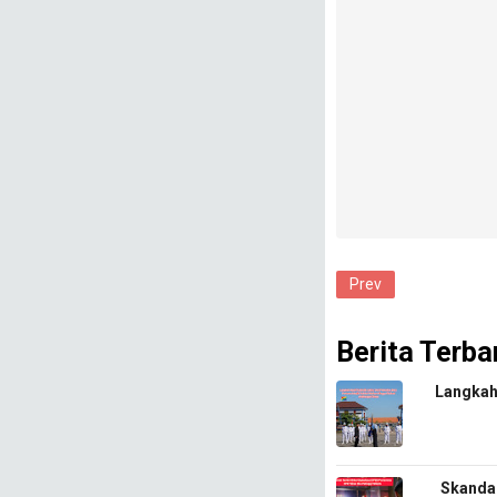
Prev
Berita Terba
​Langkah
​Skanda