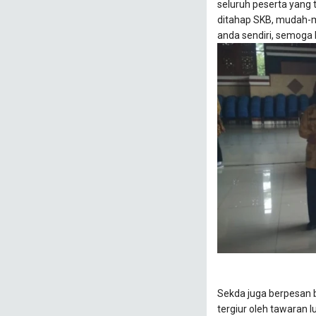
seluruh peserta yang 
ditahap SKB, mudah-m
anda sendiri, semoga 
Sekda juga berpesan 
tergiur oleh tawaran