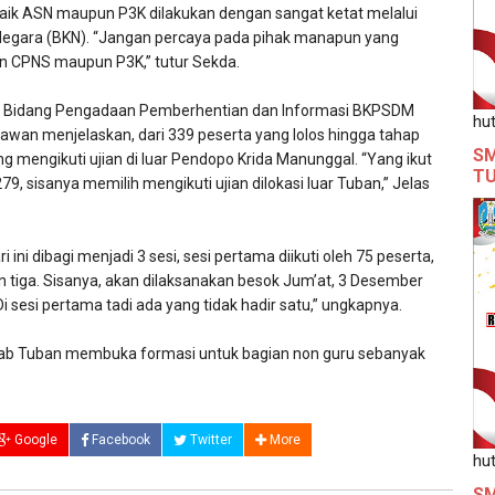
baik ASN maupun P3K dilakukan dengan sangat ketat melalui
egara (BKN). “Jangan percaya pada pihak manapun yang
 CPNS maupun P3K,” tutur Sekda.
la Bidang Pengadaan Pemberhentian dan Informasi BKPSDM
hut
wan menjelaskan, dari 339 peserta yang lolos hingga tahap
SM
g mengikuti ujian di luar Pendopo Krida Manunggal. “Yang ikut
T
79, sisanya memilih mengikuti ujian dilokasi luar Tuban,” Jelas
 ini dibagi menjadi 3 sesi, sesi pertama diikuti oleh 75 peserta,
n tiga. Sisanya, akan dilaksanakan besok Jum’at, 3 Desember
i sesi pertama tadi ada yang tidak hadir satu,” ungkapnya.
kab Tuban membuka formasi untuk bagian non guru sebanyak
Google
Facebook
Twitter
More
hut
SM