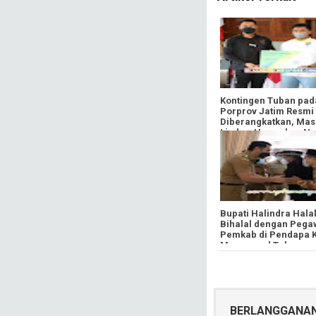
Kontingen Tuban pad
Porprov Jatim Resmi
Diberangkatkan, Mas
Lindra: Harumkan N
Kabupaten Tuban da
Banggakan Keluarga
Bupati Halindra Hala
Bihalal dengan Pega
Pemkab di Pendapa K
Manunggal Tuban
BERLANGGANA