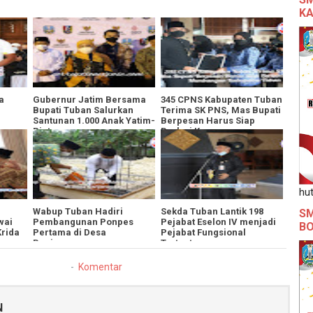
KA
a
Gubernur Jatim Bersama
345 CPNS Kabupaten Tuban
Bupati Tuban Salurkan
Terima SK PNS, Mas Bupati
Santunan 1.000 Anak Yatim-
Berpesan Harus Siap
ama
Piatu
Berlari Kencang
n
Membangun Kabupaten
Tuban
hut
l
Wabup Tuban Hadiri
Sekda Tuban Lantik 198
SM
wai
Pembangunan Ponpes
Pejabat Eselon IV menjadi
B
rida
Pertama di Desa
Pejabat Fungsional
Banjaragung
Tertentu
Komentar
N