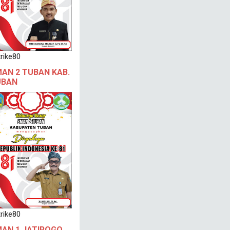
rike80
AN 2 TUBAN KAB.
UBAN
rike80
AN 1 JATIROGO