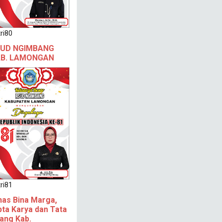
ri80
UD NGIMBANG
B. LAMONGAN
ri81
nas Bina Marga,
pta Karya dan Tata
ang Kab.