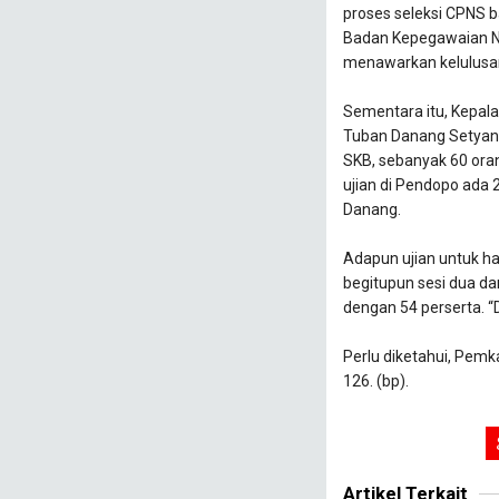
proses seleksi CPNS 
Badan Kepegawaian N
menawarkan kelulusan
Sementara itu, Kepa
Tuban Danang Setyana
SKB, sebanyak 60 oran
ujian di Pendopo ada 2
Danang.
Adapun ujian untuk hari
begitupun sesi dua da
dengan 54 perserta. “D
Perlu diketahui, Pem
126. (bp).
Artikel Terkait