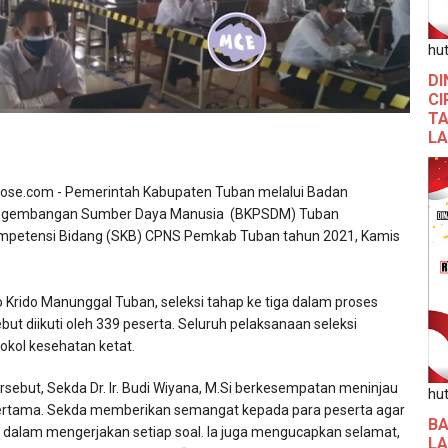
hut
DI
CI
TA
L
ose.com - Pemerintah Kabupaten Tuban melalui Badan
ngembangan Sumber Daya Manusia (BKPSDM) Tuban
ompetensi Bidang (SKB) CPNS Pemkab Tuban tahun 2021, Kamis
Krido Manunggal Tuban, seleksi tahap ke tiga dalam proses
ut diikuti oleh 339 peserta. Seluruh pelaksanaan seleksi
okol kesehatan ketat.
ebut, Sekda Dr. Ir. Budi Wiyana, M.Si berkesempatan meninjau
hut
pertama. Sekda memberikan semangat kepada para peserta agar
BA
dalam mengerjakan setiap soal. Ia juga mengucapkan selamat,
L