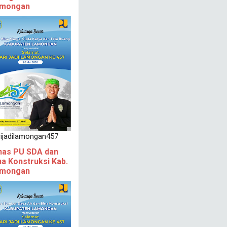
mongan
rijadilamongan457
nas PU SDA dan
na Konstruksi Kab.
mongan