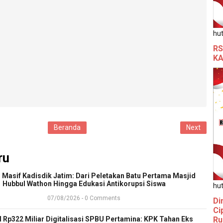
hut
RS
KA
Beranda
Next
ru
 Masif Kadisdik Jatim: Dari Peletakan Batu Pertama Masjid
Hubbul Wathon Hingga Edukasi Antikorupsi Siswa
hut
07/08/2026 - 0 Comments
Di
Ci
l Rp322 Miliar Digitalisasi SPBU Pertamina: KPK Tahan Eks
Ru