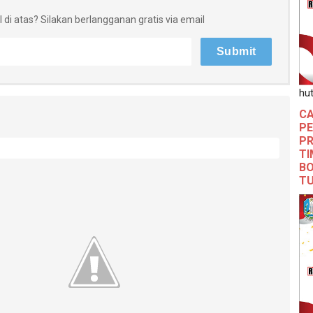
 di atas? Silakan berlangganan gratis via email
hut
CA
PE
PR
TI
BO
T