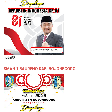
hutri80
SMAN 1 BAURENO KAB. BOJONEGORO