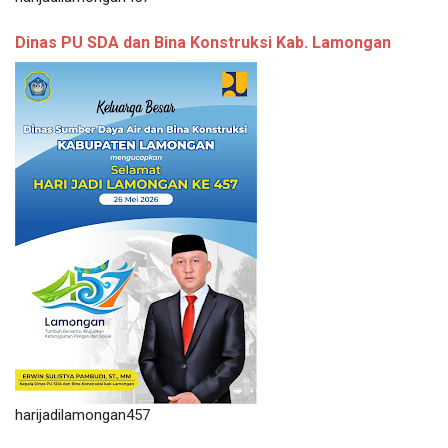
Dinas PU SDA dan Bina Konstruksi Kab. Lamongan
harijadilamongan457