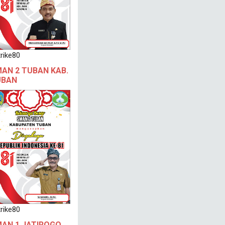
rike80
AN 2 TUBAN KAB.
UBAN
rike80
AN 1 JATIROGO