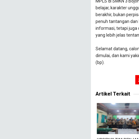
MPLS di SMKN 3 Bojo
belajar, karakter ungg
berakhir, bukan perpi
penuh tantangan dan 
informasi, tetapi juga
yang lebih jelas tent
Selamat datang, calo
dimulai, dan kami yak
(bp).
Artikel Terkait