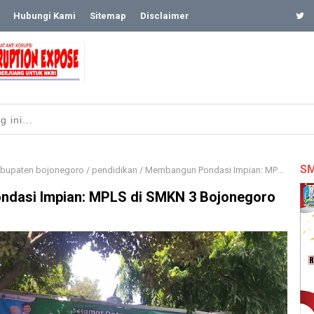
Hubungi Kami
Sitemap
Disclaimer
SM
bupaten bojonegoro
/
pendidikan
/
Membangun Pondasi Impian: MPLS di SMKN 3 Bojonegoro
dasi Impian: MPLS di SMKN 3 Bojonegoro