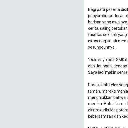
Bagi para peserta did
penyambutan. Ini ada
barisan yang awalnya
cerita, saling bertuka
fasilitas sekolah yang 
dirancang untuk mem
sesungguhnya.
"Dulu saya pikir SMK i
dan Jaringan, dengan 
Saya jadi makin sema
Para kakak kelas yan
ramah, mereka menjaw
menunjukkan bahwa S
mereka. Antusiasme te
ekstrakurikuler, potens
kebersamaan dan kedis