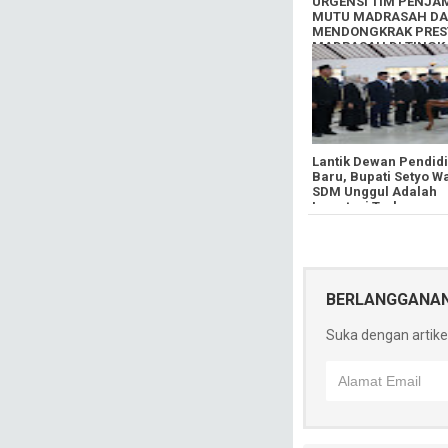
URGENSI TIM PENJA
MUTU MADRASAH D
MENDONGKRAK PRES
MADRASAH DI TINGK
NASIONAL DAN
INTERNASIONAL
​Lantik Dewan Pendid
Baru, Bupati Setyo W
SDM Unggul Adalah
Investasi Terbesar
Bojonegoro
BERLANGGANA
Suka dengan artikel