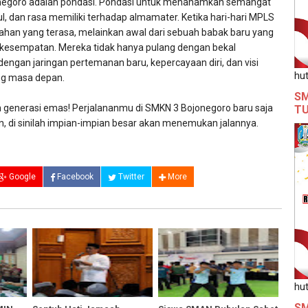
negoro adalah pondasi. Pondasi untuk menanamkan semangat
ul, dan rasa memiliki terhadap almamater. Ketika hari-hari MPLS
sahan yang terasa, melainkan awal dari sebuah babak baru yang
kesempatan. Mereka tidak hanya pulang dengan bekal
 dengan jaringan pertemanan baru, kepercayaan diri, dan visi
hut
ang masa depan.
SM
n generasi emas! Perjalananmu di SMKN 3 Bojonegoro baru saja
T
in, di sinilah impian-impian besar akan menemukan jalannya.
Google
Facebook
Twitter
More
hut
SM