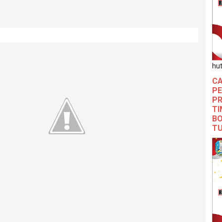
hut
CA
PE
PR
TI
BO
T