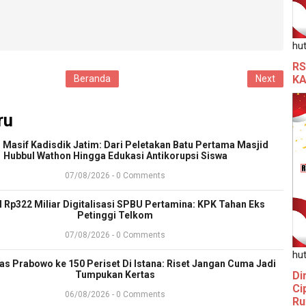
hut
RS
KA
Beranda
Next
ru
 Masif Kadisdik Jatim: Dari Peletakan Batu Pertama Masjid
Hubbul Wathon Hingga Edukasi Antikorupsi Siswa
07/08/2026 - 0 Comments
l Rp322 Miliar Digitalisasi SPBU Pertamina: KPK Tahan Eks
Petinggi Telkom
07/08/2026 - 0 Comments
hut
ras Prabowo ke 150 Periset Di Istana: Riset Jangan Cuma Jadi
Di
Tumpukan Kertas
Ci
06/08/2026 - 0 Comments
Ru