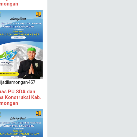
mongan
rijadilamongan457
nas PU SDA dan
na Konstruksi Kab.
mongan