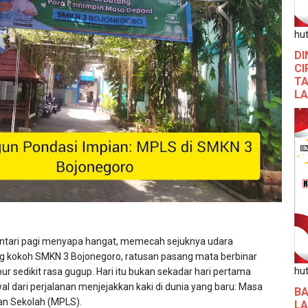
hut
DI
CI
TA
L
ntari pagi menyapa hangat, memecah sejuknya udara
ng kokoh SMKN 3 Bojonegoro, ratusan pasang mata berbinar
hut
r sedikit rasa gugup. Hari itu bukan sekadar hari pertama
al dari perjalanan menjejakkan kaki di dunia yang baru: Masa
BA
n Sekolah (MPLS).
L