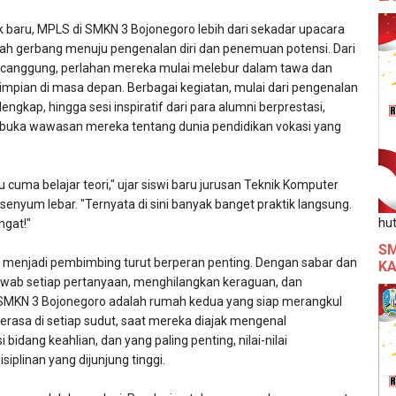
ik baru, MPLS di SMKN 3 Bojonegoro lebih dari sekadar upacara
lah gerbang menuju pengenalan diri dan penemuan potensi. Dari
 canggung, perlahan mereka mulai melebur dalam tawa dan
r impian di masa depan. Berbagai kegiatan, mulai dari pengenalan
lengkap, hingga sesi inspiratif dari para alumni berprestasi,
buka wawasan mereka tentang dunia pendidikan vokasi yang
tu cuma belajar teori," ujar siswi baru jurusan Teknik Komputer
senyum lebar. "Ternyata di sini banyak banget praktik langsung.
hut
ngat!"
SM
g menjadi pembimbing turut berperan penting. Dengan sabar dan
KA
ab setiap pertanyaan, menghilangkan keraguan, dan
MKN 3 Bojonegoro adalah rumah kedua yang siap merangkul
rasa di setiap sudut, saat mereka diajak mengenal
i bidang keahlian, dan yang paling penting, nilai-nilai
iplinan yang dijunjung tinggi.