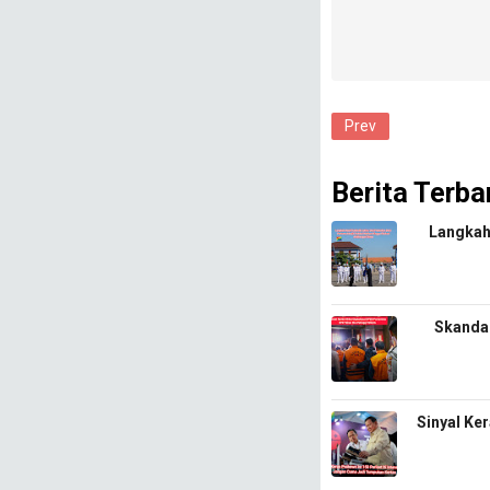
Prev
Berita Terba
​Langkah
​Skanda
Sinyal Ke