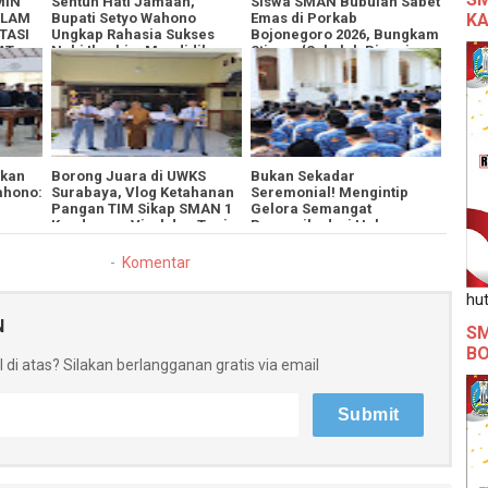
MIN
​Sentuh Hati Jamaah,
​Siswa SMAN Bubulan Sabet
KA
ALAM
Bupati Setyo Wahono
Emas di Porkab
TASI
Ungkap Rahasia Sukses
Bojonegoro 2026, Bungkam
AT
Nabi Ibrahim Mendidik
Stigma ‘Sekolah Pinggiran
Anak di Momentum Idul
Tepi Hutan’
Adha
ikan
​Borong Juara di UWKS
Bukan Sekadar
ahono:
Surabaya, Vlog Ketahanan
Seremonial! Mengintip
Pangan TIM Sikap SMAN 1
Gelora Semangat
Kenduruan Viral dan Tuai
Pancasila dari Halaman
Pujian
Gedung Putih Bojonegoro ​
Komentar
hut
N
SM
B
 di atas? Silakan berlangganan gratis via email