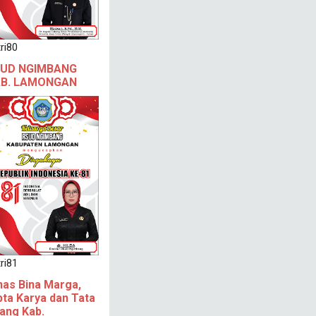
ri80
UD NGIMBANG
B. LAMONGAN
ri81
nas Bina Marga,
pta Karya dan Tata
ang Kab.