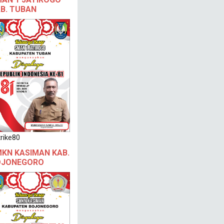
B. TUBAN
rike80
KN KASIMAN KAB.
OJONEGORO