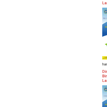
La
ha
Di
Bi
La