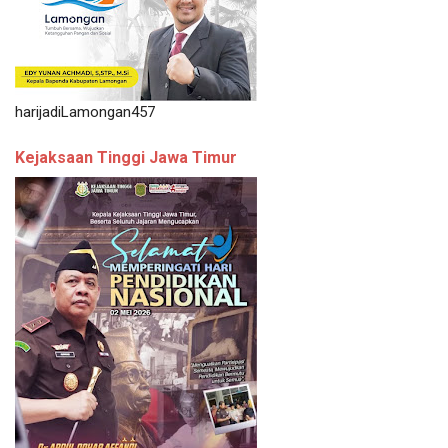
harijadiLamongan457
Kejaksaan Tinggi Jawa Timur