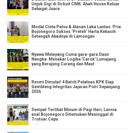
Unjuk Gigi di Sirkuit CMK: Abah Husen Keluar
Sebagai Juara
​Modal Cinta Palsu & Alasan Laka Lantas: Pria
Bojonegoro Sukses ‘Preteli’ Harta Kekasih
Setengah Abadnya di Lamongan
​Nyawa Melayang Cuma gara-gara Daun
Nangka: Menakar Logika 'Carok' Lumajang
yang Berujung Curang dan Maut
​Resmi Dimulai! 4 Batch Pelatnas KPK Siap
Gembleng Integritas Jajaran Polri Sepanjang
2026
​Sempat Terlihat Minum di Pagi Hari, Lansia
asal Bojonegoro Ditemukan Meninggal di
Trotoar Cepu