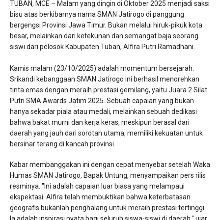
​TUBAN, MCE – Malam yang dingin di Oktober 2025 menjadi saksi
bisu atas berkibarnya nama SMAN Jatirogo di panggung
bergengsi Provinsi Jawa Timur. Bukan melalui hiruk-pikuk kota
besar, melainkan dari ketekunan dan semangat baja seorang
siswi dari pelosok Kabupaten Tuban, Alfira Putri Ramadhani.
​Kamis malam (23/10/2025) adalah momentum bersejarah.
Srikandi kebanggaan SMAN Jatirogo ini berhasil menorehkan
tinta emas dengan meraih prestasi gemilang, yaitu Juara 2 Silat
Putri SMA Awards Jatim 2025. Sebuah capaian yang bukan
hanya sekadar piala atau medali, melainkan sebuah dedikasi
bahwa bakat murni dan kerja keras, meskipun berasal dari
daerah yang jauh dari sorotan utama, memiliki kekuatan untuk
bersinar terang di kancah provinsi.
​Kabar membanggakan ini dengan cepat menyebar setelah Waka
Humas SMAN Jatirogo, Bapak Untung, menyampaikan pers rilis
resminya. "Ini adalah capaian luar biasa yang melampaui
ekspektasi. Alfira telah membuktikan bahwa keterbatasan
geografis bukanlah penghalang untuk meraih prestasi tertinggi.
Ia adalah inspirasi nyata bagi seluruh siswa-siswi di daerah," ujar