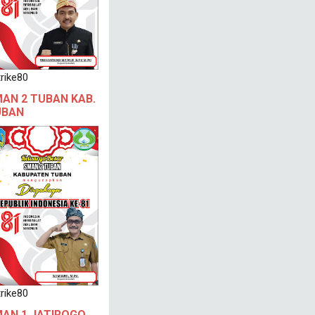
rike80
AN 2 TUBAN KAB.
UBAN
rike80
AN 1 JATIROGO