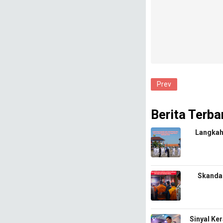
Prev
Berita Terba
​Langkah
​Skanda
Sinyal Ke