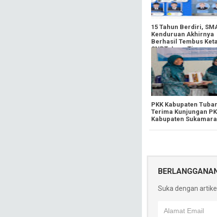
​15 Tahun Berdiri, S
Kenduruan Akhirnya
Berhasil Tembus Ket
SNBT Jawa Timur
PKK Kabupaten Tuba
Terima Kunjungan P
Kabupaten Sukamara
BERLANGGANA
Suka dengan artikel