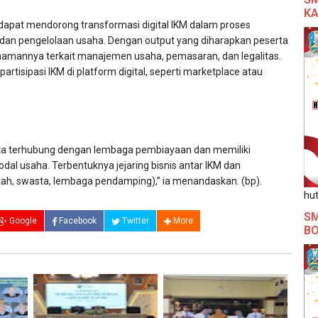
KA
dapat mendorong transformasi digital IKM dalam proses
 dan pengelolaan usaha. Dengan output yang diharapkan peserta
mannya terkait manajemen usaha, pemasaran, dan legalitas.
artisipasi IKM di platform digital, seperti marketplace atau
rta terhubung dengan lembaga pembiayaan dan memiliki
l usaha. Terbentuknya jejaring bisnis antar IKM dan
tah, swasta, lembaga pendamping),” ia menandaskan. (bp).
hut
SM
Google
Facebook
Twitter
More
B