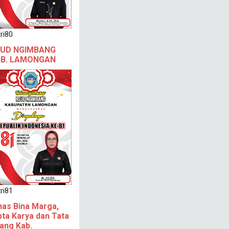
ri80
UD NGIMBANG
B. LAMONGAN
ri81
nas Bina Marga,
pta Karya dan Tata
ang Kab.