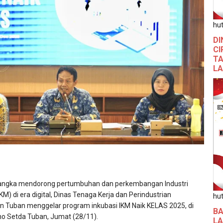
hut
DI
CI
TA
L
rangka mendorong pertumbuhan dan perkembangan Industri
M) di era digital, Dinas Tenaga Kerja dan Perindustrian
hut
en Tuban menggelar program inkubasi IKM Naik KELAS 2025, di
BA
o Setda Tuban, Jumat (28/11).
L