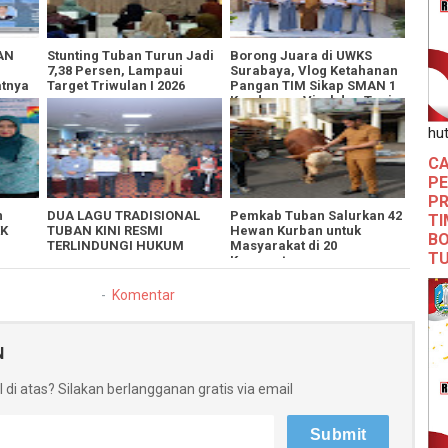
MAN
Stunting Tuban Turun Jadi
​Borong Juara di UWKS
7,38 Persen, Lampaui
Surabaya, Vlog Ketahanan
atnya
Target Triwulan I 2026
Pangan TIM Sikap SMAN 1
Kenduruan Viral dan Tuai
Pujian
hut
CA
PE
PR
n
DUA LAGU TRADISIONAL
Pemkab Tuban Salurkan 42
TI
KK
TUBAN KINI RESMI
Hewan Kurban untuk
BO
TERLINDUNGI HUKUM
Masyarakat di 20
T
Kecamatan
Komentar
N
 di atas? Silakan berlangganan gratis via email