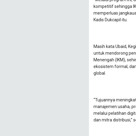
kompetitif sehingga I
memperluas jangkauan 
Kadis Dukcapil itu.
Masih kata Ubaid, Keg
untuk mendorong penin
Menengah (IKM), seh
ekosistem formal, dan
global.
“Tujuannya meningka
manajemen usaha, pr
melalui pelatihan dig
dan mitra distribusi,” 