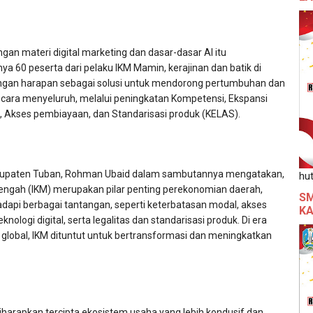
ngan materi digital marketing dan dasar-dasar AI itu
ya 60 peserta dari pelaku IKM Mamin, kerajinan dan batik di
ngan harapan sebagai solusi untuk mendorong pertumbuhan dan
ara menyeluruh, melalui peningkatan Kompetensi, Ekspansi
a, Akses pembiayaan, dan Standarisasi produk (KELAS).
abupaten Tuban, Rohman Ubaid dalam sambutannya mengatakan,
hut
nengah (IKM) merupakan pilar penting perekonomian daerah,
SM
pi berbagai tantangan, seperti keterbatasan modal, akses
KA
nologi digital, serta legalitas dan standarisasi produk. Di era
n global, IKM dituntut untuk bertransformasi dan meningkatkan
 diharapkan tercipta ekosistem usaha yang lebih kondusif dan