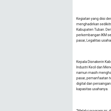
Kegiatan yang diisi de
menghadirkan sedikitn
Kabupaten Tuban. De
perkembangan IKM sec
pasar, Legalitas usah
Kepala Disnakerin K
Industri Kecil dan Me
namun masih menghada
pasar, pemanfaatan tek
digital dan persainga
kapasitas usahanya.
“Melalui program ini,