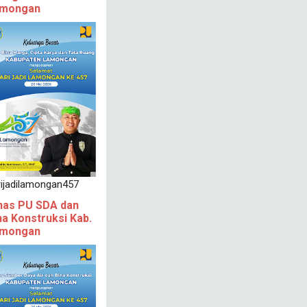
mongan
rijadilamongan457
nas PU SDA dan
na Konstruksi Kab.
mongan