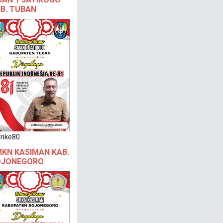
B. TUBAN
rike80
KN KASIMAN KAB.
OJONEGORO