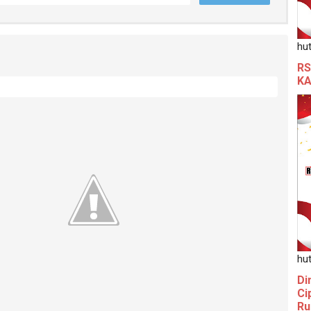
hut
RS
KA
hut
Di
Ci
Ru