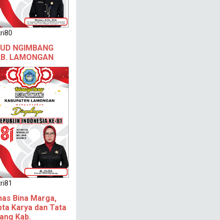
ri80
UD NGIMBANG
B. LAMONGAN
ri81
nas Bina Marga,
pta Karya dan Tata
ang Kab.