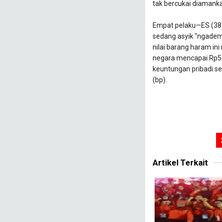
tak bercukai diamank
​Empat pelaku—ES (38)
sedang asyik "ngadem
nilai barang haram in
negara mencapai Rp5 m
keuntungan pribadi s
(bp).
Artikel Terkait