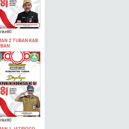
rike80
AN 2 TUBAN KAB.
UBAN
rike80
AN 1 JATIROGO