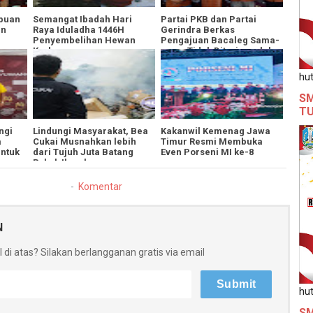
ibuan
Semangat Ibadah Hari
Partai PKB dan Partai
an
Raya Iduladha 1446H
Gerindra Berkas
Penyembelihan Hewan
Pengajuan Bacaleg Sama-
Kurban
sama Tidak Diterima oleh
KPU Banyuwangi
hut
SM
T
ngi
Lindungi Masyarakat, Bea
Kakanwil Kemenag Jawa
a
Cukai Musnahkan lebih
Timur Resmi Membuka
ntuk
dari Tujuh Juta Batang
Even Porseni MI ke-8
Rokok Ilegal
Komentar
N
 di atas? Silakan berlangganan gratis via email
hut
SM