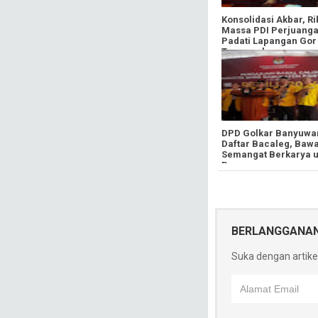
Konsolidasi Akbar, R
Massa PDI Perjuang
Padati Lapangan Gor
Tawangalun
DPD Golkar Banyuwa
Daftar Bacaleg, Baw
Semangat Berkarya u
Bangsa
BERLANGGANA
Suka dengan artikel