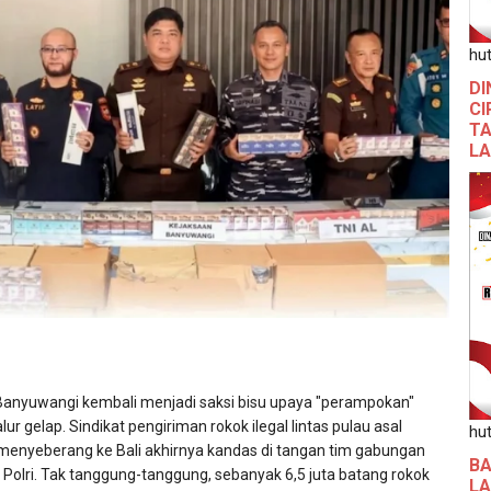
hut
DI
CI
TA
L
nyuwangi kembali menjadi saksi bisu upaya "perampokan"
lur gelap. Sindikat pengiriman rokok ilegal lintas pulau asal
hut
enyeberang ke Bali akhirnya kandas di tangan tim gabungan
BA
n Polri. Tak tanggung-tanggung, sebanyak 6,5 juta batang rokok
L