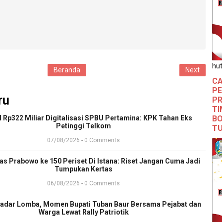
hut
Beranda
Next
CA
PE
ru
PR
TI
BO
l Rp322 Miliar Digitalisasi SPBU Pertamina: KPK Tahan Eks
Petinggi Telkom
T
07/08/2026 - 0 Comments
ras Prabowo ke 150 Periset Di Istana: Riset Jangan Cuma Jadi
Tumpukan Kertas
06/08/2026 - 0 Comments
adar Lomba, Momen Bupati Tuban Baur Bersama Pejabat dan
Warga Lewat Rally Patriotik