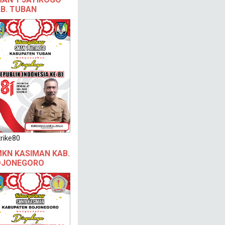
B. TUBAN
rike80
KN KASIMAN KAB.
OJONEGORO