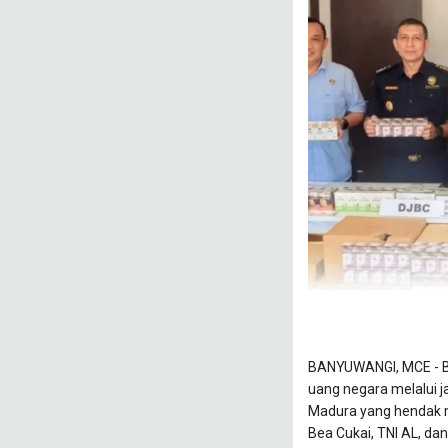
BANYUWANGI, MCE - Ba
uang negara melalui ja
Madura yang hendak m
Bea Cukai, TNI AL, da