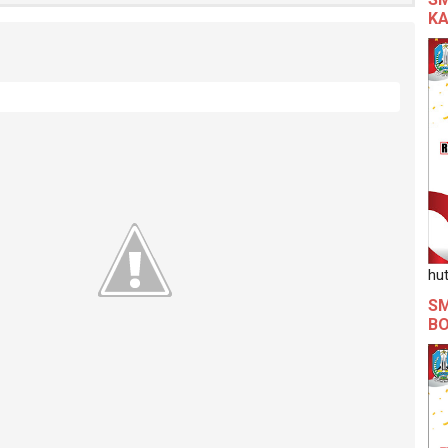
KA
hut
SM
B