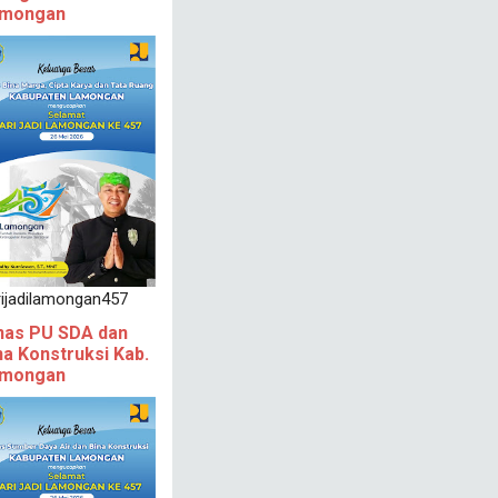
mongan
rijadilamongan457
nas PU SDA dan
na Konstruksi Kab.
mongan