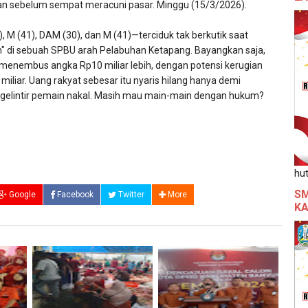
an sebelum sempat meracuni pasar. Minggu (15/3/2026).
, M (41), DAM (30), dan M (41)—terciduk tak berkutik saat
" di sebuah SPBU arah Pelabuhan Ketapang. Bayangkan saja,
i menembus angka Rp10 miliar lebih, dengan potensi kerugian
iliar. Uang rakyat sebesar itu nyaris hilang hanya demi
egelintir pemain nakal. Masih mau main-main dengan hukum?
hut
SM
Google
Facebook
Twitter
More
KA