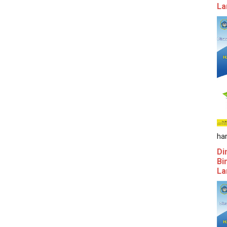
La
ha
Di
Bi
La