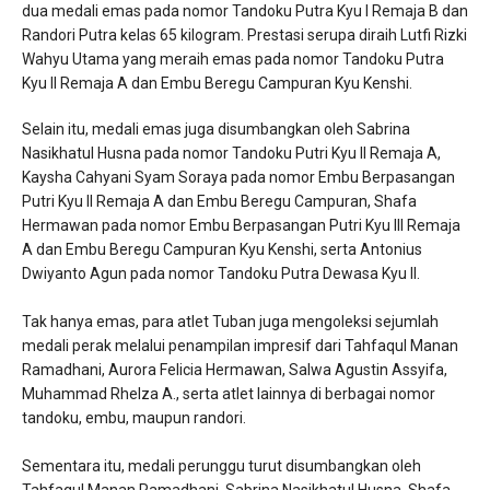
dua medali emas pada nomor Tandoku Putra Kyu I Remaja B dan
Randori Putra kelas 65 kilogram. Prestasi serupa diraih Lutfi Rizki
Wahyu Utama yang meraih emas pada nomor Tandoku Putra
Kyu II Remaja A dan Embu Beregu Campuran Kyu Kenshi.
Selain itu, medali emas juga disumbangkan oleh Sabrina
Nasikhatul Husna pada nomor Tandoku Putri Kyu II Remaja A,
Kaysha Cahyani Syam Soraya pada nomor Embu Berpasangan
Putri Kyu II Remaja A dan Embu Beregu Campuran, Shafa
Hermawan pada nomor Embu Berpasangan Putri Kyu III Remaja
A dan Embu Beregu Campuran Kyu Kenshi, serta Antonius
Dwiyanto Agun pada nomor Tandoku Putra Dewasa Kyu II.
Tak hanya emas, para atlet Tuban juga mengoleksi sejumlah
medali perak melalui penampilan impresif dari Tahfaqul Manan
Ramadhani, Aurora Felicia Hermawan, Salwa Agustin Assyifa,
Muhammad Rhelza A., serta atlet lainnya di berbagai nomor
tandoku, embu, maupun randori.
Sementara itu, medali perunggu turut disumbangkan oleh
Tahfaqul Manan Ramadhani, Sabrina Nasikhatul Husna, Shafa