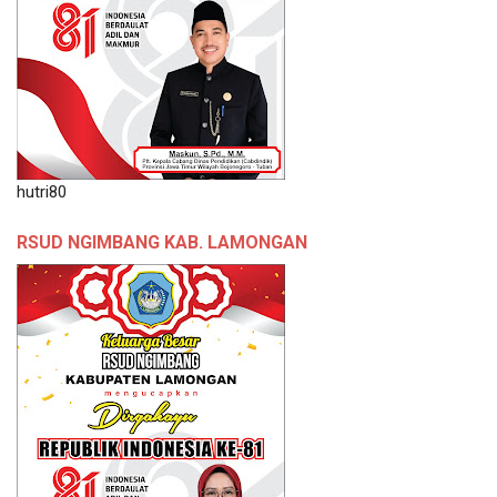
hutri80
RSUD NGIMBANG KAB. LAMONGAN