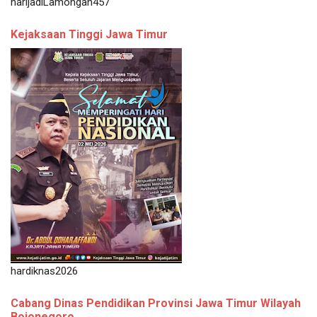
harijadiLamongan457
Kejaksaan Tinggi Jawa Timur
hardiknas2026
Cabang Dinas Pendidikan Provinsi Jawa Timur Wilayah
Bojonegoro