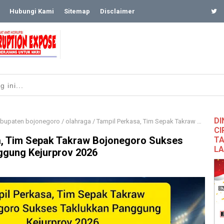
Hubungi Kami
Sitemap
Disclaimer
DI
bupaten bojonegoro
/
olahraga
/
​Tampil Perkasa, Tim Sepak Takraw Bojonegoro Sukses Taklukkan Panggung Kejurprov 2026
CI
a, Tim Sepak Takraw Bojonegoro Sukses
TA
L
ggung Kejurprov 2026