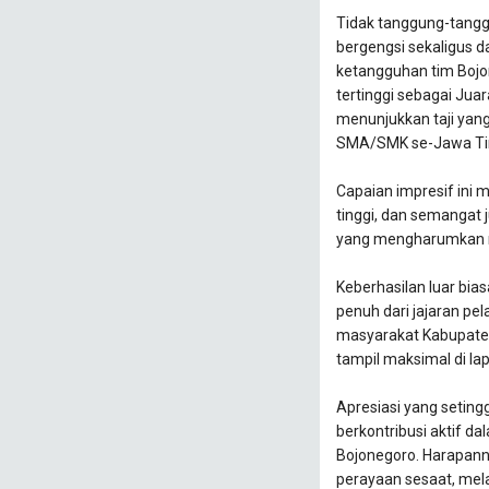
​Tidak tanggung-tang
bergengsi sekaligus d
ketangguhan tim Bojo
tertinggi sebagai Juara
menunjukkan taji yang
SMA/SMK se-Jawa Ti
​Capaian impresif ini 
tinggi, dan semangat 
yang mengharumkan n
​Keberhasilan luar bias
penuh dari jajaran pela
masyarakat Kabupaten
tampil maksimal di la
​Apresiasi yang seting
berkontribusi aktif d
Bojonegoro. Harapanny
perayaan sesaat, mela