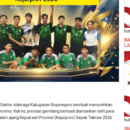
hut
BA
L
Sektor olahraga Kabupaten Bojonegoro kembali menorehkan
rovinsi. Kali ini, prestasi gemilang berhasil diamankan oleh para
dalam ajang Kejuaraan Provinsi (Kejurprov) Sepak Takraw 2026.
hut
SM