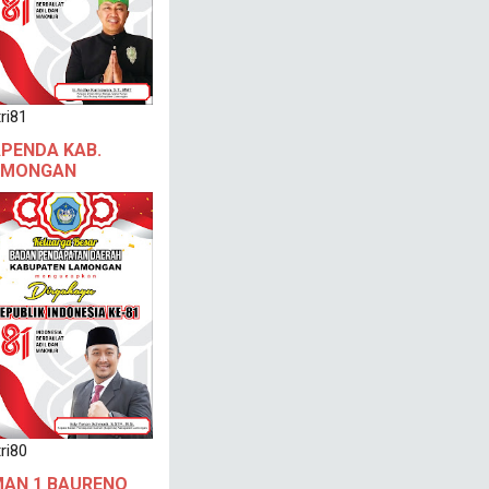
ri81
PENDA KAB.
AMONGAN
ri80
AN 1 BAURENO