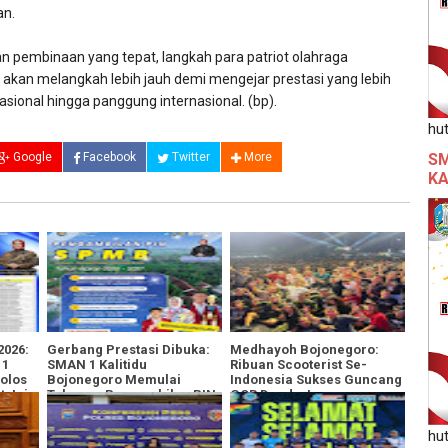
n.
an pembinaan yang tepat, langkah para patriot olahraga
ni akan melangkah lebih jauh demi mengejar prestasi yang lebih
 nasional hingga panggung internasional. (bp).
hut
Google
Facebook
Twitter
More
SM
KA
2026:
​Gerbang Prestasi Dibuka:
Medhayoh Bojonegoro:
 1
SMAN 1 Kalitidu
Ribuan Scooterist Se-
Lolos
Bojonegoro Memulai
Indonesia Sukses Guncang
, Ini
Tahapan Pengambilan PIN
GOR Dander!
SPMB 2026/2027
hut