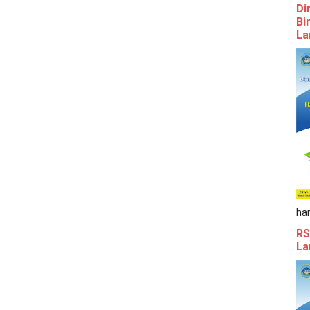
Di
Bi
La
ha
RS
La