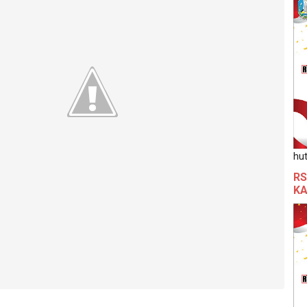
hut
RS
KA