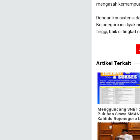
mengasah kemampua
​Dengan konsistensi d
Bojonegoro ini diyaki
tinggi, baik di tingkat
Artikel Terkait
​Mengguncang SNBT 
Puluhan Siswa SMAN
Kalitidu Bojonegoro 
Massal ke PTN Favorit
Rahasianya