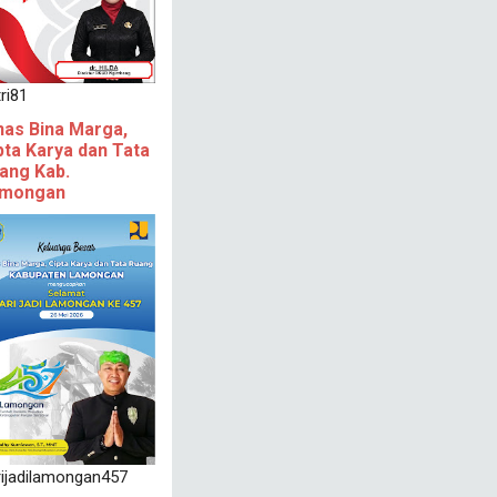
ri81
nas Bina Marga,
pta Karya dan Tata
ang Kab.
mongan
rijadilamongan457