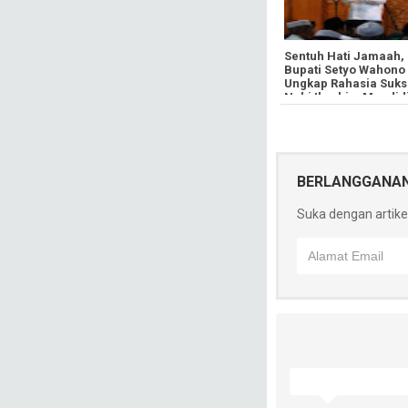
​Sentuh Hati Jamaah,
Bupati Setyo Wahono
Ungkap Rahasia Suks
Nabi Ibrahim Mendid
Anak di Momentum Id
Adha
BERLANGGANA
Suka dengan artikel