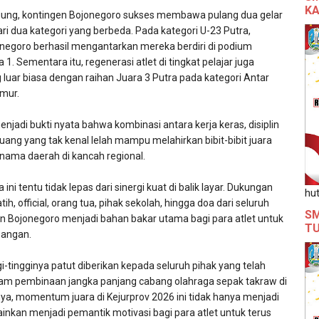
KA
gung, kontingen Bojonegoro sukses membawa pulang dua gelar
ari dua kategori yang berbeda. Pada kategori U-23 Putra,
negoro berhasil mengantarkan mereka berdiri di podium
 1. Sementara itu, regenerasi atlet di tingkat pelajar juga
 luar biasa dengan raihan Juara 3 Putra pada kategori Antar
mur.
menjadi bukti nyata bahwa kombinasi antara kerja keras, disiplin
juang yang tak kenal lelah mampu melahirkan bibit-bibit juara
ama daerah di kancah regional.
a ini tentu tidak lepas dari sinergi kuat di balik layar. Dukungan
hut
tih, official, orang tua, pihak sekolah, hingga doa dari seluruh
SM
 Bojonegoro menjadi bahan bakar utama bagi para atlet untuk
T
pangan.
gi-tingginya patut diberikan kepada seluruh pihak yang telah
alam pembinaan jangka panjang cabang olahraga sepak takraw di
a, momentum juara di Kejurprov 2026 ini tidak hanya menjadi
inkan menjadi pemantik motivasi bagi para atlet untuk terus