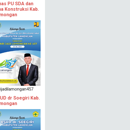
nas PU SDA dan
na Konstruksi Kab.
mongan
rijadilamongan457
UD dr Soegiri Kab.
mongan