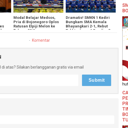
SM
B
​Modal Belajar Medsos,
​Dramatis! SMKN 1 Kediri
Pria di Bojonegoro Oplos
Bungkam SMA Kemala
es
Ratusan Elpiji Melon ke
Bhayangkari 2-1, Rebut
ik
Tabung 50 Kg
Takhta Juara 1 Dandim Cup
ul
2026
Komentar
N
 di atas? Silakan berlangganan gratis via email
hut
CA
PE
PR
TI
BO
T