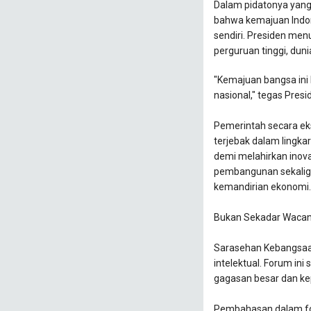
​Dalam pidatonya yan
bahwa kemajuan Indones
sendiri. Presiden men
perguruan tinggi, dunia
​"Kemajuan bangsa ini
nasional," tegas Pres
​Pemerintah secara ek
terjebak dalam lingkar
demi melahirkan inov
pembangunan sekalig
kemandirian ekonomi.
​Bukan Sekadar Wacan
​Sarasehan Kebangsaa
intelektual. Forum in
gagasan besar dan ke
​Pembahasan dalam for