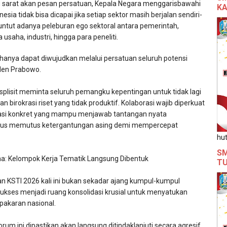
g sarat akan pesan persatuan, Kepala Negara menggarisbawahi
KA
ia tidak bisa dicapai jika setiap sektor masih berjalan sendiri-
untut adanya peleburan ego sektoral antara pemerintah,
 usaha, industri, hingga para peneliti.
 hanya dapat diwujudkan melalui persatuan seluruh potensi
iden Prabowo.
splisit meminta seluruh pemangku kepentingan untuk tidak lagi
an birokrasi riset yang tidak produktif. Kolaborasi wajib diperkuat
asi konkret yang mampu menjawab tantangan nyata
us memutus ketergantungan asing demi mempercepat
hut
SM
a: Kelompok Kerja Tematik Langsung Dibentuk
T
n KSTI 2026 kali ini bukan sekadar ajang kumpul-kumpul
i sukses menjadi ruang konsolidasi krusial untuk menyatukan
pakaran nasional.
um ini dipastikan akan langsung ditindaklanjuti secara agresif.