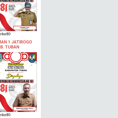
rike80
AN 1 JATIROGO
B. TUBAN
rike80