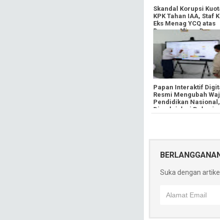
​Skandal Korupsi Kuot
KPK Tahan IAA, Staf 
Eks Menag YCQ atas
Dugaan Aliran Dana
Ratusan Miliar
​Papan Interaktif Digit
Resmi Mengubah Wa
Pendidikan Nasional,
Dimulai dari Bekasi
BERLANGGANA
Suka dengan artikel