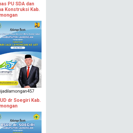
nas PU SDA dan
na Konstruksi Kab.
mongan
rijadilamongan457
UD dr Soegiri Kab.
mongan