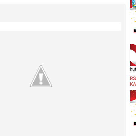
hut
RS
KA