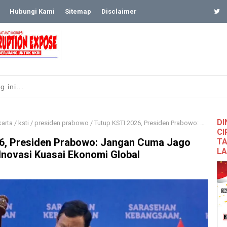
Hubungi Kami
Sitemap
Disclaimer
DI
karta
/
ksti
/
presiden prabowo
/
​Tutup KSTI 2026, Presiden Prabowo: Jangan Cuma Jago Teori, Saatnya Inovasi Kuasai Ekonomi Global
CI
26, Presiden Prabowo: Jangan Cuma Jago
TA
L
 Inovasi Kuasai Ekonomi Global