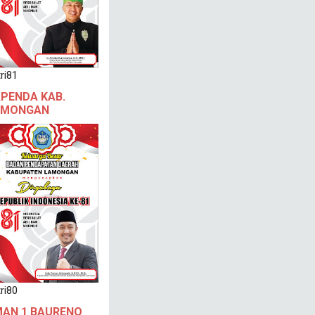
ri81
PENDA KAB.
AMONGAN
ri80
AN 1 BAURENO