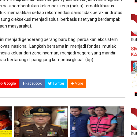
masi pembentukan kelompok kerja (pokja) tematik khusus.
ntuk memastikan setiap rekomendasi sains tidak berakhir di atas
gsung dieksekusi menjadi solusi berbasis riset yang berdampak
raan masyarakat.
hut
ini menjadi genderang perang baru bagi perbaikan ekosistem
inovasi nasional. Langkah bersama ini menjadi fondasi mutlak
SM
sia keluar dari zona nyaman, menjadi negara yang mandiri
KA
iap bertarung di panggung kompetisi global. (bp).
Google
Facebook
Twitter
More
hut