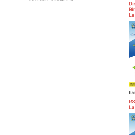
Di
Bi
La
ha
RS
La