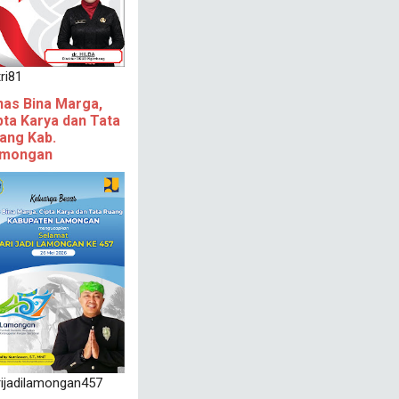
ri81
nas Bina Marga,
pta Karya dan Tata
ang Kab.
mongan
rijadilamongan457