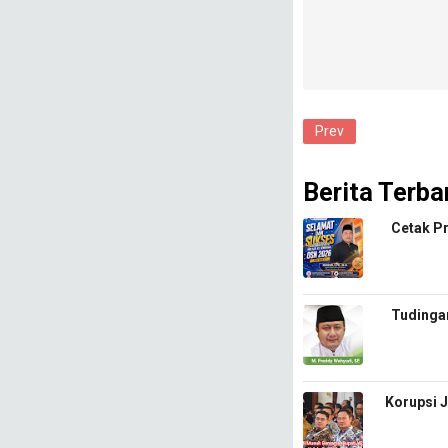
Prev
Berita Terba
Cetak Pr
​Tudinga
Korupsi 