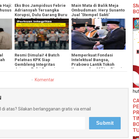
SM
a Haji:
Eks Bos Jampidsus Febrie
​Main Mata di Balik Meja
Khusus
Adriansyah Tersangka
Ombudsman: Hery Susanto
B
Korupsi, Dulu Garang Buru
Jual 'Stempel Sakti'
Maling, Sekarang Malah
Seharga Rp1,5 Miliar
Ikutan 'Satu Circle'
al
​Resmi Dimulai! 4 Batch
Memperkuat Fondasi
jah
Pelatnas KPK Siap
Intelektual Bangsa,
Gembleng Integritas
Prabowo Lantik Tokoh
Jajaran Polri Sepanjang
Kampus dan Militer Pimpin
2026
BRIN
Komentar
hut
N
CA
PE
 di atas? Silakan berlangganan gratis via email
PR
TI
BO
T