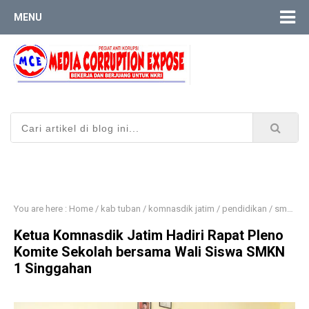
MENU
You are here :
Home
/
kab tuban
/
komnasdik jatim
/
pendidikan
/
smkn 1 singgahan
Ketua Komnasdik Jatim Hadiri Rapat Pleno
Komite Sekolah bersama Wali Siswa SMKN
1 Singgahan