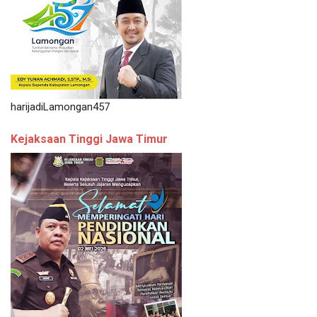
harijadiLamongan457
Kejaksaan Tinggi Jawa Timur